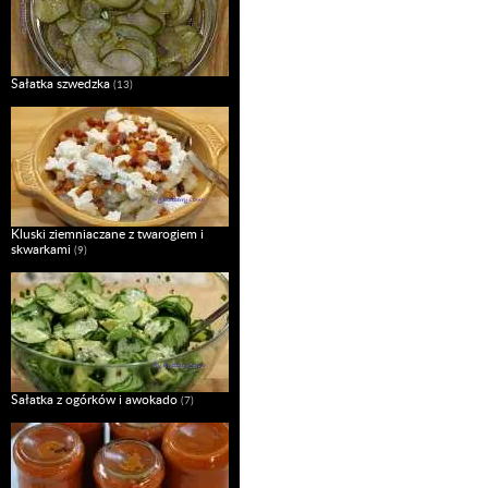
Sałatka szwedzka
(13)
Kluski ziemniaczane z twarogiem i
skwarkami
(9)
Sałatka z ogórków i awokado
(7)