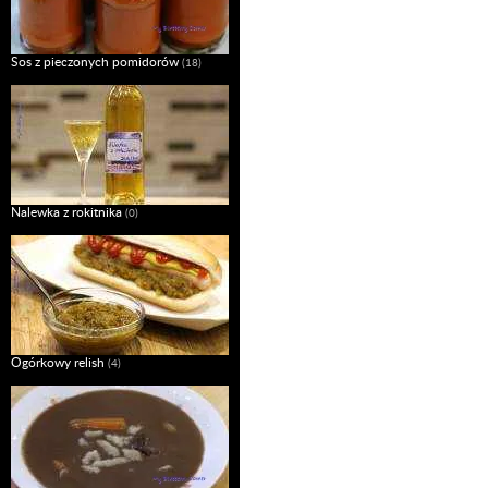
Sos z pieczonych pomidorów
(18)
Nalewka z rokitnika
(0)
Ogórkowy relish
(4)