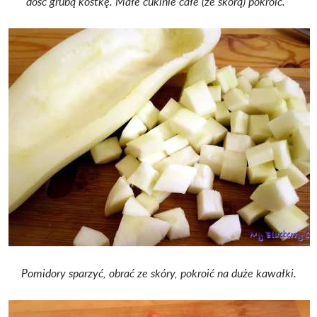
dość grubą kostkę. Małe cukinie całe (ze skórą) pokroić.
Pomidory sparzyć, obrać ze skóry, pokroić na duże kawałki.