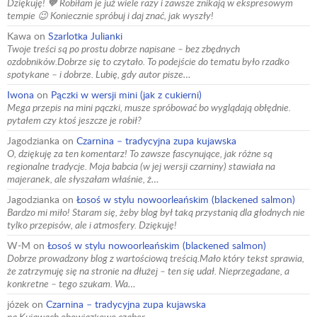
Dziękuję! 🧡 Robiłam je już wiele razy i zawsze znikają w ekspresowym
tempie 😉 Koniecznie spróbuj i daj znać, jak wyszły!
Kawa
on
Szarlotka Julianki
Twoje treści są po prostu dobrze napisane – bez zbędnych
ozdobników.Dobrze się to czytało. To podejście do tematu było rzadko
spotykane – i dobrze. Lubię, gdy autor pisze…
Iwona
on
Pączki w wersji mini (jak z cukierni)
Mega przepis na mini pączki, musze spróbować bo wyglądają obłędnie.
pytałem czy ktoś jeszcze je robił?
Jagodzianka
on
Czarnina – tradycyjna zupa kujawska
O, dziękuję za ten komentarz! To zawsze fascynujące, jak różne są
regionalne tradycje. Moja babcia (w jej wersji czarniny) stawiała na
majeranek, ale słyszałam właśnie, ż…
Jagodzianka
on
Łosoś w stylu nowoorleańskim (blackened salmon)
Bardzo mi miło! Staram się, żeby blog był taką przystanią dla głodnych nie
tylko przepisów, ale i atmosfery. Dziękuję!
W-M
on
Łosoś w stylu nowoorleańskim (blackened salmon)
Dobrze prowadzony blog z wartościową treścią.Mało który tekst sprawia,
że zatrzymuję się na stronie na dłużej – ten się udał. Nieprzegadane, a
konkretne – tego szukam. Wa…
józek
on
Czarnina – tradycyjna zupa kujawska
na Kujawach obowiązkowo cząber