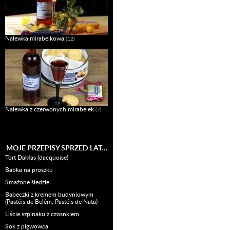
Nalewka mirabelkowa
(12)
Nalewka z czerwonych mirabelek
(7)
MOJE PRZEPISY SPRZED LAT…
Tort Dakłas (dacquoise)
Babka na proszku
Smażone śledzie
Babeczki z kremem budyniowym
(Pastéis de Belém, Pastéis de Nata)
Liście szpinaku z czosnkiem
Sok z pigwowca