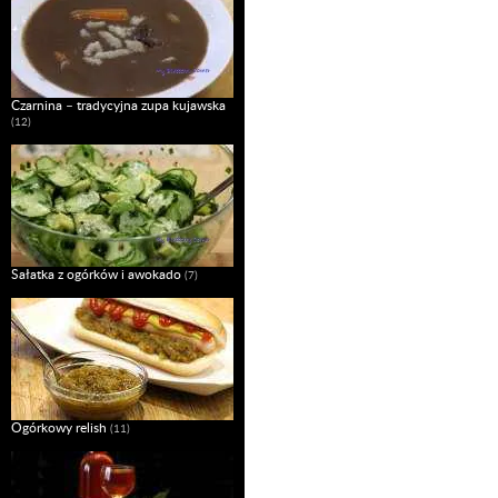
Czarnina – tradycyjna zupa kujawska
(12)
Sałatka z ogórków i awokado
(7)
Ogórkowy relish
(11)