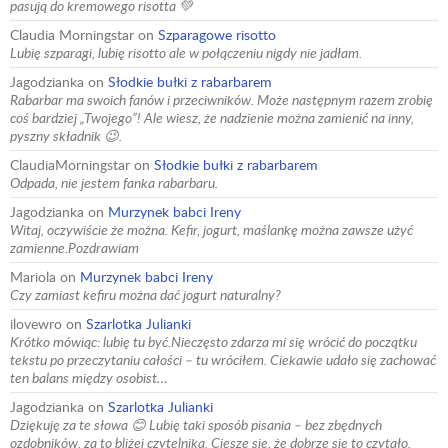
pasują do kremowego risotta 💚
Claudia Morningstar
on
Szparagowe risotto
Lubię szparagi, lubię risotto ale w połączeniu nigdy nie jadłam.
Jagodzianka
on
Słodkie bułki z rabarbarem
Rabarbar ma swoich fanów i przeciwników. Może następnym razem zrobię
coś bardziej „Twojego”! Ale wiesz, że nadzienie można zamienić na inny,
pyszny składnik 😉.
ClaudiaMorningstar
on
Słodkie bułki z rabarbarem
Odpada, nie jestem fanka rabarbaru.
Jagodzianka
on
Murzynek babci Ireny
Witaj, oczywiście że można. Kefir, jogurt, maślankę można zawsze użyć
zamienne.Pozdrawiam
Mariola
on
Murzynek babci Ireny
Czy zamiast kefiru można dać jogurt naturalny?
ilovewro
on
Szarlotka Julianki
Krótko mówiąc: lubię tu być.Nieczęsto zdarza mi się wrócić do początku
tekstu po przeczytaniu całości – tu wróciłem. Ciekawie udało się zachować
ten balans między osobist…
Jagodzianka
on
Szarlotka Julianki
Dziękuję za te słowa 😊 Lubię taki sposób pisania – bez zbędnych
ozdobników, za to bliżej czytelnika. Cieszę się, że dobrze się to czytało.