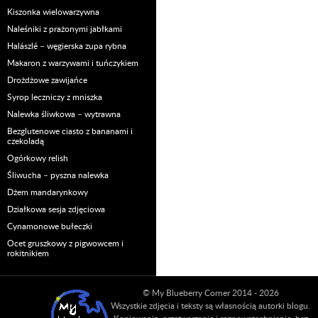
Kiszonka wielowarzywna
Naleśniki z prażonymi jabłkami
Halászlé – węgierska zupa rybna
Makaron z warzywami i tuńczykiem
Drożdżowe zawijańce
Syrop leczniczy z mniszka
Nalewka śliwkowa – wytrawna
Bezglutenowe ciasto z bananami i
czekoladą
Ogórkowy relish
Śliwucha – pyszna nalewka
Dżem mandarynkowy
Działkowa sesja zdjęciowa
Cynamonowe bułeczki
Ocet gruszkowy z pigwowcem i
rokitnikiem
© My Blueberry Corner 2014 - 2026
Wszystkie zdjęcia i teksty są własnością autorki blogu.