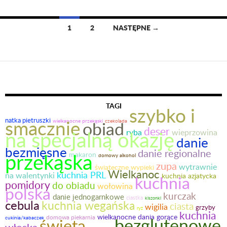
1
2
NASTĘPNE →
Nawigacja
po
wpisach
TAGI
szybko i
smacznie
natka pietruszki
obiad
wielkanocne przekąski
czekolada
deser
na specjalną okazję
ryba
wieprzowina
danie
bezmięsne
danie regionalne
przekąska
makaron
domowy alkohol
zupa
wytrawnie
świąteczne wypieki
Wielkanoc
kuchnia PRL
na walentynki
kuchnia azjatycka
kuchnia
pomidory
do obiadu
wołowina
polska
kurczak
danie jednogarnkowe
ciastka
kiszonki
cebula
kuchnia wegańska
ciasta
wigilia
grzyby
ryż
kuchnia
wielkanocne dania gorące
domowa piekarnia
bezglutenowe
cukinia/kabaczek
święta