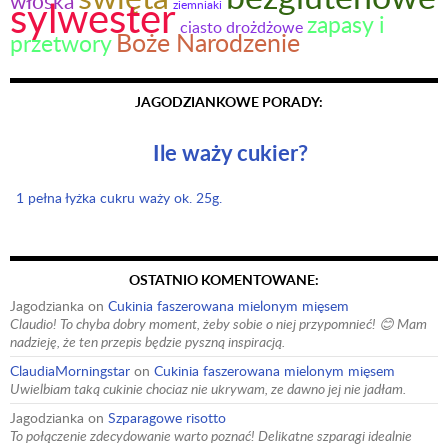
włoska
sylwester
ziemniaki
zapasy i
ciasto drożdżowe
Boże Narodzenie
przetwory
JAGODZIANKOWE PORADY:
Ile waży cukier?
1 pełna łyżka cukru waży ok. 25g.
OSTATNIO KOMENTOWANE:
Jagodzianka
on
Cukinia faszerowana mielonym mięsem
Claudio! To chyba dobry moment, żeby sobie o niej przypomnieć! 😊 Mam
nadzieję, że ten przepis będzie pyszną inspiracją.
ClaudiaMorningstar
on
Cukinia faszerowana mielonym mięsem
Uwielbiam taką cukinie chociaz nie ukrywam, ze dawno jej nie jadłam.
Jagodzianka
on
Szparagowe risotto
To połączenie zdecydowanie warto poznać! Delikatne szparagi idealnie