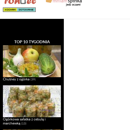
TOP 10 TYGODNIA
Chutney z ogórka
(39)
Ogórkowa sałatka z cebulą i
marchewką
(13)