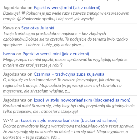
Jagodzianka
on
Pączki w wersji mini (jak z cukierni)
Dziękuję! 🧡 Robiłam je już wiele razy i zawsze znikają w ekspresowym
tempie 😉 Koniecznie spróbuj i daj znać, jak wyszły!
Kawa
on
Szarlotka Julianki
Twoje treści są po prostu dobrze napisane – bez zbędnych
ozdobników.Dobrze się to czytało. To podejście do tematu było rzadko
spotykane – i dobrze. Lubię, gdy autor pisze…
Iwona
on
Pączki w wersji mini (jak z cukierni)
Mega przepis na mini pączki, musze spróbować bo wyglądają obłędnie.
pytałem czy ktoś jeszcze je robił?
Jagodzianka
on
Czarnina – tradycyjna zupa kujawska
O, dziękuję za ten komentarz! To zawsze fascynujące, jak różne są
regionalne tradycje. Moja babcia (w jej wersji czarniny) stawiała na
majeranek, ale słyszałam właśnie, ż…
Jagodzianka
on
Łosoś w stylu nowoorleańskim (blackened salmon)
Bardzo mi miło! Staram się, żeby blog był taką przystanią dla głodnych nie
tylko przepisów, ale i atmosfery. Dziękuję!
W-M
on
Łosoś w stylu nowoorleańskim (blackened salmon)
Dobrze prowadzony blog z wartościową treścią.Mało który tekst sprawia,
że zatrzymuję się na stronie na dłużej – ten się udał. Nieprzegadane, a
konkretne – tego szukam. Wa…