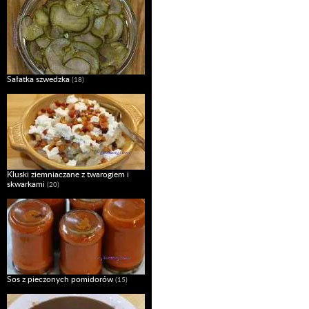
Sałatka szwedzka
(18)
Kluski ziemniaczane z twarogiem i
skwarkami
(20)
Sos z pieczonych pomidorów
(15)