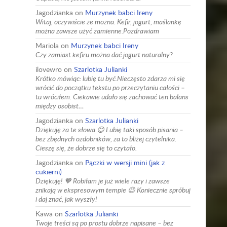
Jagodzianka
on
Murzynek babci Ireny
Witaj, oczywiście że można. Kefir, jogurt, maślankę
można zawsze użyć zamienne.Pozdrawiam
Mariola
on
Murzynek babci Ireny
Czy zamiast kefiru można dać jogurt naturalny?
ilovewro
on
Szarlotka Julianki
Krótko mówiąc: lubię tu być.Nieczęsto zdarza mi się
wrócić do początku tekstu po przeczytaniu całości –
tu wróciłem. Ciekawie udało się zachować ten balans
między osobist…
Jagodzianka
on
Szarlotka Julianki
Dziękuję za te słowa 😊 Lubię taki sposób pisania –
bez zbędnych ozdobników, za to bliżej czytelnika.
Cieszę się, że dobrze się to czytało.
Jagodzianka
on
Pączki w wersji mini (jak z
cukierni)
Dziękuję! 🧡 Robiłam je już wiele razy i zawsze
znikają w ekspresowym tempie 😉 Koniecznie spróbuj
i daj znać, jak wyszły!
Kawa
on
Szarlotka Julianki
Twoje treści są po prostu dobrze napisane – bez