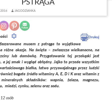
PSTRĄGA
 2016
JAGODZIANKA
ności
Drukuj
 faszerowane musem z pstrąga to wyjątkowa
a różne okazje. Na święta – zwłaszcza wielkanocne, na
rzciny lub domówkę. Przygotowanie tej przekąski jest
e, a jej smak i wygląd obłędny.
Jajko to przede wszystkim
wartościowego białka, łatwo przyswajalnego przez ludzki
również bogate źródło witaminy A, E, D i K oraz witamin z
ineralnych składników: wapnia, żelaza, magnezu,
su, miedzi, cynku, selenu oraz sodu.
– 12 osób