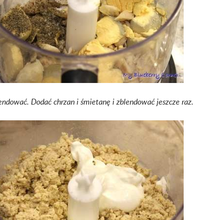
lendować.
Dodać chrzan i śmietanę i zblendować jeszcze raz.