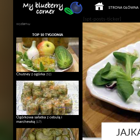
PRZEJDŹ DO TREŚCI
Szukaj
STRONA GŁÓWNA
Mój własny Slow Food w domowym
[spt-posts-ticker]
wydaniu
TOP 10 TYGODNIA
Chutney z ogórka
(52)
Ogórkowa sałatka z cebulą i
marchewką
(17)
JAJK