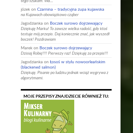
tego szukam. Wa…
józek
on
Czarnina – tradycyjna zupa kujawska
na Kujawach obowiązkowo cząber
Jagodzianka
on
Boczek surowo dojrzewający
Dziękuję Marku! To zawsze wielka radość, gdy ktoś
testuje mój przepis. Daj koniecznie znać, jak wyszedł
boczek! Pozdrawiam
Marek
on
Boczek surowo dojrzewający
Dzisiaj Robię!!!! Pierwszy raz! Dziękuję za przepis!!!
Jagodzianka
on
Łosoś w stylu nowoorleańskim
(blackened salmon)
Dziękuję. Pisanie po ludzku jednak wciąż wygrywa z
algorytmami.
MOJE PRZEPISY ZNAJDZIECIE RÓWNIEŻ TU: