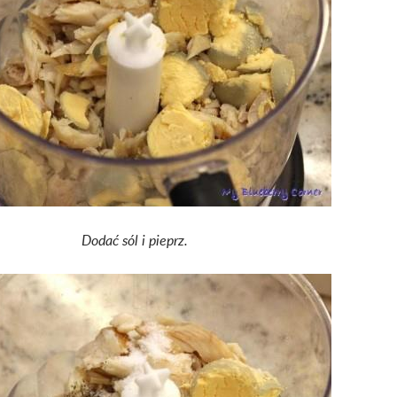
Dodać sól i pieprz.