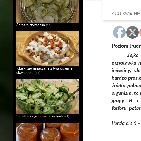
11 KWIETNIA
Sałatka szwedzka
(16)
Poziom trud
Jajka
przystawka n
Kluski ziemniaczane z twarogiem i
imieniny, ch
skwarkami
(14)
bardzo prost
źródło pełno
organizm, to 
grupy B i m
fosforu, pota
Sałatka z ogórków i awokado
(9)
Porcja dla 6 