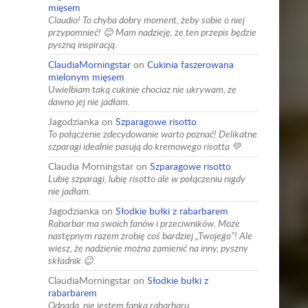
mięsem
Claudio! To chyba dobry moment, żeby sobie o niej
przypomnieć! 😊 Mam nadzieję, że ten przepis będzie
pyszną inspiracją.
ClaudiaMorningstar
on
Cukinia faszerowana
mielonym mięsem
Uwielbiam taką cukinie chociaz nie ukrywam, ze
dawno jej nie jadłam.
Jagodzianka
on
Szparagowe risotto
To połączenie zdecydowanie warto poznać! Delikatne
szparagi idealnie pasują do kremowego risotta 💚
Claudia Morningstar
on
Szparagowe risotto
Lubię szparagi, lubię risotto ale w połączeniu nigdy
nie jadłam.
Jagodzianka
on
Słodkie bułki z rabarbarem
Rabarbar ma swoich fanów i przeciwników. Może
następnym razem zrobię coś bardziej „Twojego”! Ale
wiesz, że nadzienie można zamienić na inny, pyszny
składnik 😉.
ClaudiaMorningstar
on
Słodkie bułki z
rabarbarem
Odpada, nie jestem fanka rabarbaru.