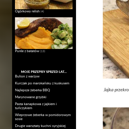
Ogórkowy relish
(4)
Purée z batatów
(13)
MOJE PRZEPISY SPRZED LAT…
Bulion z warzyw
Kurczak po marokańsku z kuskusem
Jajka przekro
Najlepsze żeberka BBQ
Marynowane grzybki
Pasta kanapkowa z jajkiem i
tuńczykiem
Wieprzowe żeberka w pomidorowym
sosie
Drugie warsztaty kuchni syryjskiej