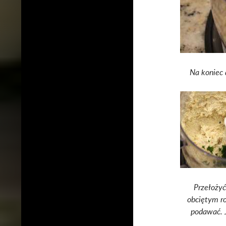
Na koniec 
Przełożyć
obciętym r
podawać. 