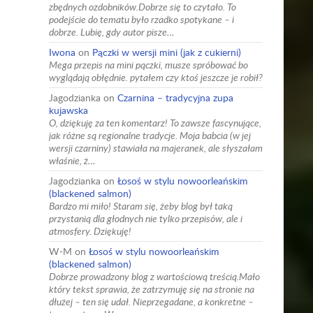
zbędnych ozdobników.Dobrze się to czytało. To
podejście do tematu było rzadko spotykane – i
dobrze. Lubię, gdy autor pisze…
Iwona
on
Pączki w wersji mini (jak z cukierni)
Mega przepis na mini pączki, musze spróbować bo
wyglądają obłędnie. pytałem czy ktoś jeszcze je robił?
Jagodzianka
on
Czarnina – tradycyjna zupa
kujawska
O, dziękuję za ten komentarz! To zawsze fascynujące,
jak różne są regionalne tradycje. Moja babcia (w jej
wersji czarniny) stawiała na majeranek, ale słyszałam
właśnie, ż…
Jagodzianka
on
Łosoś w stylu nowoorleańskim
(blackened salmon)
Bardzo mi miło! Staram się, żeby blog był taką
przystanią dla głodnych nie tylko przepisów, ale i
atmosfery. Dziękuję!
W-M
on
Łosoś w stylu nowoorleańskim
(blackened salmon)
Dobrze prowadzony blog z wartościową treścią.Mało
który tekst sprawia, że zatrzymuję się na stronie na
dłużej – ten się udał. Nieprzegadane, a konkretne –