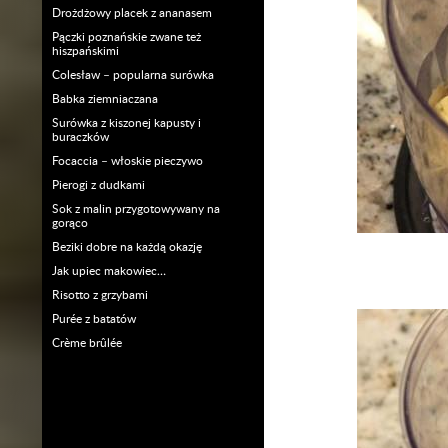
Drożdżowy placek z ananasem
Pączki poznańskie zwane też
hiszpańskimi
Colesław – popularna surówka
Babka ziemniaczana
Surówka z kiszonej kapusty i
buraczków
Focaccia – włoskie pieczywo
Pierogi z dudkami
Sok z malin przygotowywany na
gorąco
Beziki dobre na każdą okazję
Jak upiec makowiec…
Risotto z grzybami
Purée z batatów
Crème brûlée