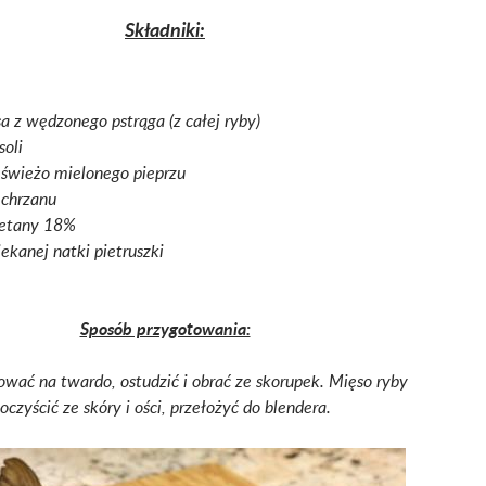
Składniki:
a z wędzonego pstrąga (z całej ryby)
soli
 świeżo mielonego pieprzu
 chrzanu
ietany 18%
iekanej natki pietruszki
Sposób przygotowania:
ować na twardo, ostudzić i obrać ze skorupek. Mięso ryby
oczyścić ze skóry i ości, przełożyć do blendera.