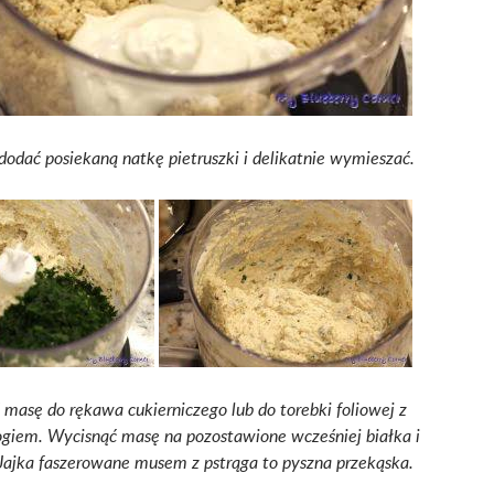
dodać posiekaną natkę pietruszki i delikatnie wymieszać.
 masę do rękawa cukierniczego lub do torebki foliowej z
ogiem. Wycisnąć masę na pozostawione wcześniej białka i
Jajka faszerowane musem z pstrąga to pyszna przekąska.