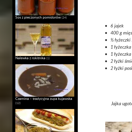
Sos z pieczonych pomidorów
(24)
6 jajek
400 g mięs
½ łyżeczki 
1 łyżeczka
1 łyżeczka
Nalewka z rokitnika
(1)
2 łyżki śm
2 łyżki pos
Czarnina – tradycyjna zupa kujawska
Jajka ugot
(12)