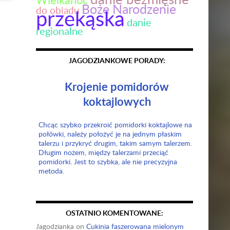
Boże Narodzenie
do obiadu
przekąska
danie
regionalne
JAGODZIANKOWE PORADY:
Krojenie pomidorów
koktajlowych
Chcąc szybko przekroić pomidorki koktajlowe na
połówki, należy położyć je na jednym płaskim
talerzu i przykryć drugim, takim samym talerzem.
Długim nożem, między talerzami przeciąć
pomidorki. Jest to szybka, ale nie precyzyjna
metoda.
OSTATNIO KOMENTOWANE:
Jagodzianka
on
Cukinia faszerowana mielonym