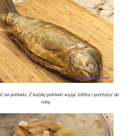
ić na połówki. Z każdej połówki wyjąć żółtka i przełożyć do
ryby.