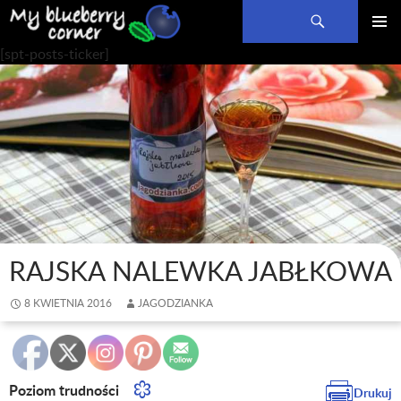
Szukaj
PRZEJDŹ
MENU
[spt-posts-ticker]
DO
GŁÓWN
TREŚCI
RAJSKA NALEWKA JABŁKOWA
8 KWIETNIA 2016
JAGODZIANKA
Poziom trudności
Drukuj