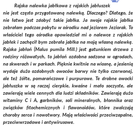
Rajska nalewka jabłkowa z rajskich jabłuszek
nie jest często przygotowaną nalewką. Dlaczego? Dlatego, że
nie łatwo jest zdobyć takie jabłka. Ja swoje rajskie jabłka
zebrałam podczas pobytu w ośrodku nad jeziorem Jeziorak. To
właściciel tego ośrodka opowiedział mi o nalewce z rajskich
jabłek i zachęcił bym zebrała jabłka na moją własną nalewkę.
Rajska jabłoń (
Malus pumila
Mill.) jest gatunkiem drzewa z
rodziny różowatych, to jabłoń ozdobna sadzona w ogrodach,
na skwerach i w parkach. Pięknie kwitnie na wiosnę, a jesienią
wydaje dużo ozdobnych owoców barwy nie tylko czerwonej,
ale też żółte, pomarańczowe i purpurowe. Te drobne owocki
jabłuszka w są raczej cierpkie, kwaśne i mało soczyste, ale
zawierają wiele cennych dla ludzi składników. Zawierają dużo
witaminy C i A, garbników, soli mineralnych, błonnika oraz
związków fitochemicznych i flawonoidów, które zwalczają
choroby serca i nowotwory. Mają właściwości przeciwzapalne,
przeciwwrzodowe i antywirusowe.