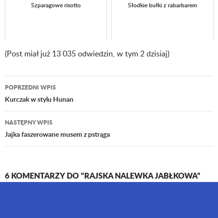
Szparagowe risotto
Słodkie bułki z rabarbarem
(Post miał już 13 035 odwiedzin, w tym 2 dzisiaj)
POPRZEDNI WPIS
Nawigacja
Kurczak w stylu Hunan
wpisu
NASTĘPNY WPIS
Jajka faszerowane musem z pstrąga
6 KOMENTARZY DO “RAJSKA NALEWKA JABŁKOWA”
Nalewkarz
9 KWIETNIA 2016 O 16:26