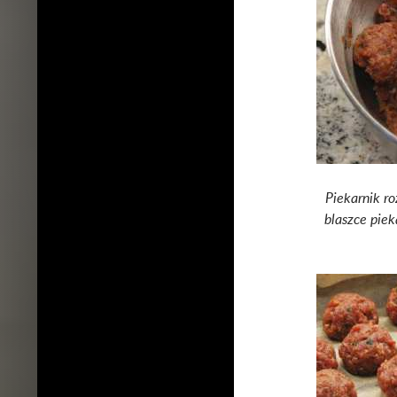
Piekarnik r
blaszce piek