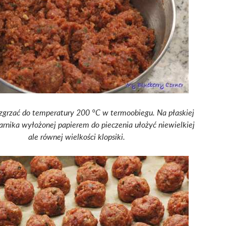
ozgrzać do temperatury 200 °C w termoobiegu. Na płaskiej
arnika wyłożonej papierem do pieczenia ułożyć niewielkiej
ale równej wielkości klopsiki.