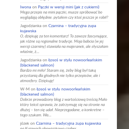
Iwona
on
Pączki w wersji mini (jak z cukierni)
Mega przepis na mini pączki, musze spróbować bo
wyglądają obłędnie. pytałem czy ktoś jeszcze je robił?
Jagodzianka
on
Czarnina – tradycyjna zupa
kujawska
O, dziękuję za ten komentarz! To zawsze fascynujące,
jak różne są regionalne tradycje. Moja babcia (w jej
wersji czarniny) stawiała na majeranek, ale słyszałam
właśnie, ż…
Jagodzianka
on
Łosoś w stylu nowoorleańskim
(blackened salmon)
Bardzo mi miło! Staram się, żeby blog był taką
przystanią dla głodnych nie tylko przepisów, ale i
atmosfery. Dziękuję!
W-M
on
Łosoś w stylu nowoorleańskim
(blackened salmon)
Dobrze prowadzony blog z wartościową treścią.Mało
który tekst sprawia, że zatrzymuję się na stronie na
dłużej – ten się udał. Nieprzegadane, a konkretne –
tego szukam. Wa…
józek
on
Czarnina – tradycyjna zupa kujawska
na Kujawach obowiązkowo cząber