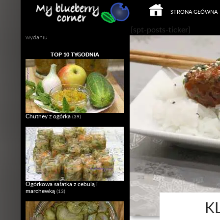
PRZEJDŹ DO TREŚCI
Szukaj
STRONA GŁÓWNA
Mój własny Slow Food w domowym
[spt-posts-ticker]
wydaniu
TOP 10 TYGODNIA
Chutney z ogórka
(39)
Ogórkowa sałatka z cebulą i
marchewką
(13)
K