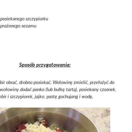
 posiekanego szczypiorku
 prażonego sezamu
Sposób przygotowania:
bir obrać, drobno posiekać. Wołowinę zmielić, przełożyć do
wołowiny dodać panko (lub bułkę tartą), posiekany czosnek,
mbir i szczypiorek, jajko, pastę gochujang i wodę.