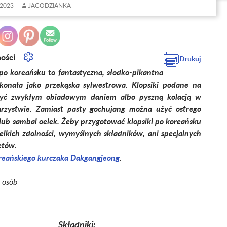
2023
JAGODZIANKA
ności
Drukuj
 po koreańsku to fantastyczna, słodko-pikantna
konała jako przekąska sylwestrowa. Klopsiki podane na
yć zwykłym obiadowym daniem albo pyszną kolacją w
rzystwie. Zamiast pasty gochujang można użyć ostrego
lub sambal oelek. Żeby przygotować klopsiki po koreańsku
elkich zdolności, wymyślnych składników, ani specjalnych
ętów.
reańskiego kurczaka Dakgangjeong
.
5 osób
Składniki: