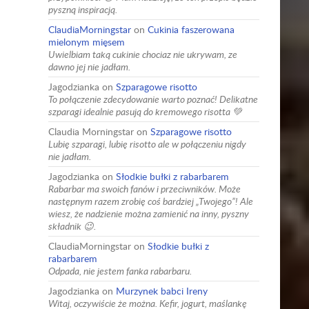
pyszną inspiracją.
ClaudiaMorningstar
on
Cukinia faszerowana
mielonym mięsem
Uwielbiam taką cukinie chociaz nie ukrywam, ze
dawno jej nie jadłam.
Jagodzianka
on
Szparagowe risotto
To połączenie zdecydowanie warto poznać! Delikatne
szparagi idealnie pasują do kremowego risotta 💚
Claudia Morningstar
on
Szparagowe risotto
Lubię szparagi, lubię risotto ale w połączeniu nigdy
nie jadłam.
Jagodzianka
on
Słodkie bułki z rabarbarem
Rabarbar ma swoich fanów i przeciwników. Może
następnym razem zrobię coś bardziej „Twojego”! Ale
wiesz, że nadzienie można zamienić na inny, pyszny
składnik 😉.
ClaudiaMorningstar
on
Słodkie bułki z
rabarbarem
Odpada, nie jestem fanka rabarbaru.
Jagodzianka
on
Murzynek babci Ireny
Witaj, oczywiście że można. Kefir, jogurt, maślankę