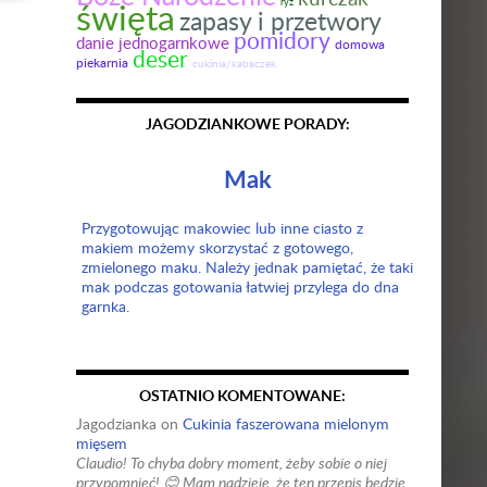
święta
ryż
zapasy i przetwory
pomidory
danie jednogarnkowe
domowa
deser
piekarnia
cukinia/kabaczek
JAGODZIANKOWE PORADY:
Mak
Przygotowując makowiec lub inne ciasto z
makiem możemy skorzystać z gotowego,
zmielonego maku. Należy jednak pamiętać, że taki
mak podczas gotowania łatwiej przylega do dna
garnka.
OSTATNIO KOMENTOWANE:
Jagodzianka
on
Cukinia faszerowana mielonym
mięsem
Claudio! To chyba dobry moment, żeby sobie o niej
przypomnieć! 😊 Mam nadzieję, że ten przepis będzie