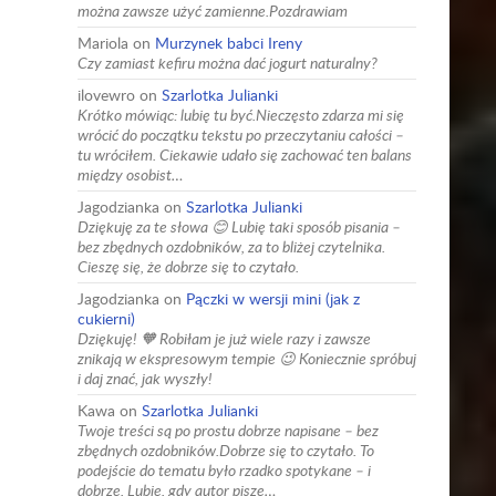
można zawsze użyć zamienne.Pozdrawiam
Mariola
on
Murzynek babci Ireny
Czy zamiast kefiru można dać jogurt naturalny?
ilovewro
on
Szarlotka Julianki
Krótko mówiąc: lubię tu być.Nieczęsto zdarza mi się
wrócić do początku tekstu po przeczytaniu całości –
tu wróciłem. Ciekawie udało się zachować ten balans
między osobist…
Jagodzianka
on
Szarlotka Julianki
Dziękuję za te słowa 😊 Lubię taki sposób pisania –
bez zbędnych ozdobników, za to bliżej czytelnika.
Cieszę się, że dobrze się to czytało.
Jagodzianka
on
Pączki w wersji mini (jak z
cukierni)
Dziękuję! 🧡 Robiłam je już wiele razy i zawsze
znikają w ekspresowym tempie 😉 Koniecznie spróbuj
i daj znać, jak wyszły!
Kawa
on
Szarlotka Julianki
Twoje treści są po prostu dobrze napisane – bez
zbędnych ozdobników.Dobrze się to czytało. To
podejście do tematu było rzadko spotykane – i
dobrze. Lubię, gdy autor pisze…