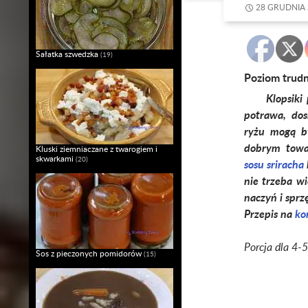
28 GRUDNIA 
Sałatka szwedzka
(19)
Poziom trud
Klopsiki
potrawa, dos
ryżu mogą b
dobrym towa
Kluski ziemniaczane z twarogiem i
skwarkami
(20)
sosu sriracha
nie trzeba wi
naczyń i sprz
Przepis na
ko
Porcja dla 4-
Sos z pieczonych pomidorów
(15)