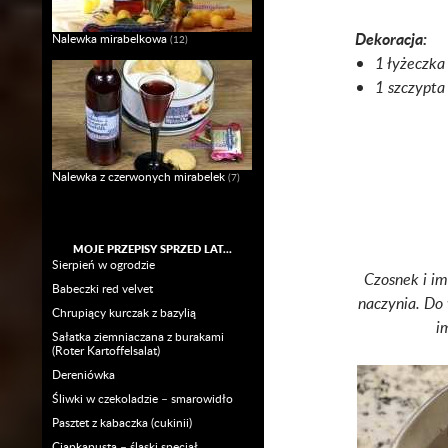
Dekoracja:
Nalewka mirabelkowa
(12)
1 łyżeczka
1 szczypta
Nalewka z czerwonych mirabelek
(7)
MOJE PRZEPISY SPRZED LAT…
Sierpień w ogrodzie
Czosnek i im
Babeczki red velvet
naczynia. Do 
Chrupiący kurczak z bazylią
i
Sałatka ziemniaczana z burakami
(Roter Kartoffelsalat)
Dereniówka
Śliwki w czekoladzie – smarowidło
Pasztet z kabaczka (cukinii)
Ciapkapusta – śląski specjał