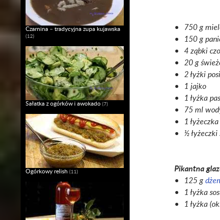
750 g mie
Czarnina – tradycyjna zupa kujawska
(12)
150 g panie
4 ząbki cz
20 g śwież
2 łyżki po
1 jajko
1 łyżka pa
Sałatka z ogórków i awokado
(7)
75 ml wod
1 łyżeczka 
½ łyżeczki
Pikantna glaz
Ogórkowy relish
(11)
125 g
dże
1 łyżka so
1 łyżka (ok