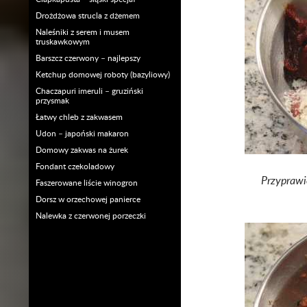
Drożdżowa strucla z dżemem
Naleśniki z serem i musem
truskawkowym
Barszcz czerwony – najlepszy
Ketchup domowej roboty (bazyliowy)
Chaczapuri imeruli – gruziński
przysmak
Łatwy chleb z zakwasem
Udon – japoński makaron
Domowy zakwas na żurek
Fondant czekoladowy
Przyprawi
Faszerowane liście winogron
Dorsz w orzechowej panierce
Nalewka z czerwonej porzeczki