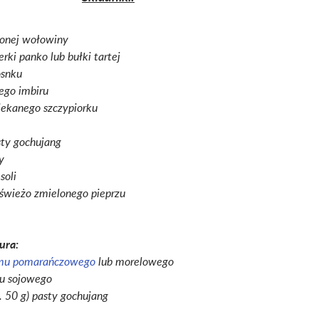
lonej wołowiny
rki panko lub bułki tartej
osnku
ego imbiru
siekanego szczypiorku
sty gochujang
y
soli
 świeżo zmielonego pieprzu
ura:
mu pomarańczowego
lub morelowego
su sojowego
. 50 g) pasty gochujang