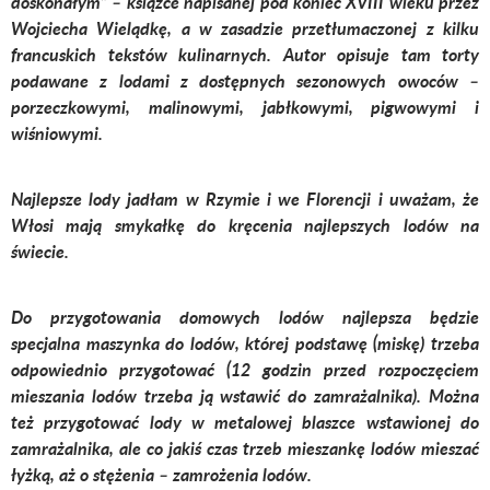
doskonałym” – książce napisanej pod koniec XVIII wieku przez
Wojciecha Wielądkę, a w zasadzie przetłumaczonej z kilku
francuskich tekstów kulinarnych. Autor opisuje tam torty
podawane z lodami z dostępnych sezonowych owoców –
porzeczkowymi, malinowymi, jabłkowymi, pigwowymi i
wiśniowymi.
Najlepsze lody jadłam w Rzymie i we Florencji i uważam, że
Włosi mają smykałkę do kręcenia najlepszych lodów na
świecie.
Do przygotowania domowych lodów najlepsza będzie
specjalna maszynka do lodów, której podstawę (miskę) trzeba
odpowiednio przygotować (12 godzin przed rozpoczęciem
mieszania lodów trzeba ją wstawić do zamrażalnika). Można
też przygotować lody w metalowej blaszce wstawionej do
zamrażalnika, ale co jakiś czas trzeb mieszankę lodów mieszać
łyżką, aż o stężenia – zamrożenia lodów.