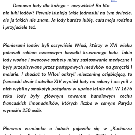
Domowe lody dla każego – oczywiście! Bo kto
nie lubi lodów? Pewnie istnieją takie jednostki na tym świecie,
ale ja takich nie znam. Ja lody bardzo lubię, cała moja rodzina
i przyjaciele też.
Pionierami lodów byli oczywiście Włosi, którzy w XVI wieku
polewali sokiem owocowym kawałki kruszonego lodu. Takie
lody wodne i owocowe sorbety miały zastosowanie medyczne i
były przepisywane przez postępowych medyków na gorączki i
malarie. I chociaż to Włosi odkryli mieszaninę oziębiającą, to
francuski dwór Ludwika XIV wyniósł lody na salony i uczynił z
nich wybitny smakołyk pożądany w upalne letnie dni. W 1676
roku lody były głównym towarem handlowym cechu
francuskich limonadników, których liczba w samym Paryżu
wynosiła 250 osób.
Pierwsza wzmianka o lodach pojawiła się w „Kucharzu