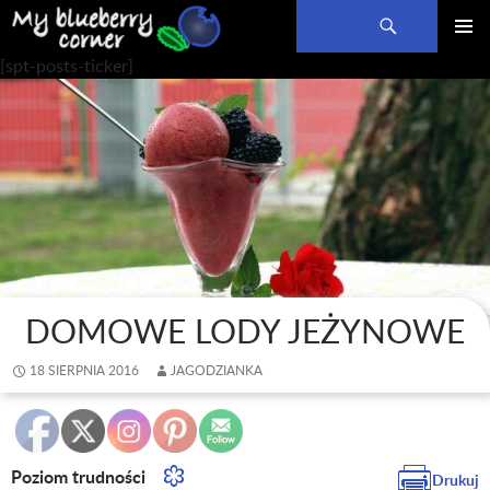
Szukaj
PRZEJDŹ
MENU
[spt-posts-ticker]
DO
GŁÓWN
TREŚCI
DOMOWE LODY JEŻYNOWE
18 SIERPNIA 2016
JAGODZIANKA
Poziom trudności
Drukuj