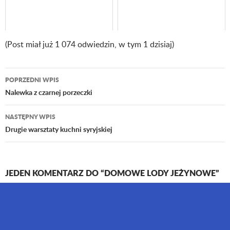
(Post miał już 1 074 odwiedzin, w tym 1 dzisiaj)
POPRZEDNI WPIS
Nawigacja
Nalewka z czarnej porzeczki
wpisu
NASTĘPNY WPIS
Drugie warsztaty kuchni syryjskiej
JEDEN KOMENTARZ DO “DOMOWE LODY JEŻYNOWE”
Gastroprodukt
24 SIERPNIA 2016 O 11:21
Akurat rosną u mnie jerzyny przy domu 🙂 Bardzo