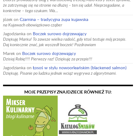
że zatrzymuję się na stronie na dłużej – ten się udał. Nieprzegadane, a
konkretne – tego szukam. Wa…
józek
on
Czarnina – tradycyjna zupa kujawska
na Kujawach obowiązkowo cząber
Jagodzianka
on
Boczek surowo dojrzewający
Dziękuję Marku! To zawsze wielka radość, gdy ktoś testuje mój przepis.
Daj koniecznie znać, jak wyszedł boczek! Pozdrawiam
Marek
on
Boczek surowo dojrzewający
Dzisiaj Robię!!!! Pierwszy raz! Dziękuję za przepis!!!
Jagodzianka
on
Łosoś w stylu nowoorleańskim (blackened salmon)
Dziękuję. Pisanie po ludzku jednak wciąż wygrywa z algorytmami.
MOJE PRZEPISY ZNAJDZIECIE RÓWNIEŻ TU: