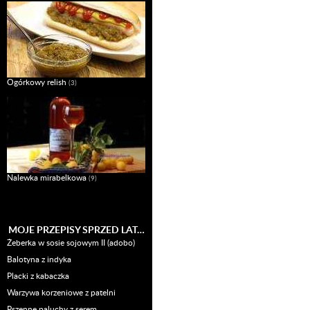
Ogórkowy relish
(3)
Nalewka mirabelkowa
(9)
MOJE PRZEPISY SPRZED LAT…
Żeberka w sosie sojowym II (adobo)
Balotyna z indyka
Placki z kabaczka
Warzywa korzeniowe z patelni
Pszenne paluchy z serem