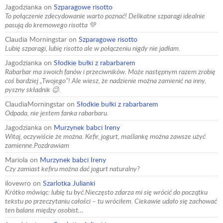
Jagodzianka
on
Szparagowe risotto
To połączenie zdecydowanie warto poznać! Delikatne szparagi idealnie
pasują do kremowego risotta 💚
Claudia Morningstar
on
Szparagowe risotto
Lubię szparagi, lubię risotto ale w połączeniu nigdy nie jadłam.
Jagodzianka
on
Słodkie bułki z rabarbarem
Rabarbar ma swoich fanów i przeciwników. Może następnym razem zrobię
coś bardziej „Twojego”! Ale wiesz, że nadzienie można zamienić na inny,
pyszny składnik 😉.
ClaudiaMorningstar
on
Słodkie bułki z rabarbarem
Odpada, nie jestem fanka rabarbaru.
Jagodzianka
on
Murzynek babci Ireny
Witaj, oczywiście że można. Kefir, jogurt, maślankę można zawsze użyć
zamienne.Pozdrawiam
Mariola
on
Murzynek babci Ireny
Czy zamiast kefiru można dać jogurt naturalny?
ilovewro
on
Szarlotka Julianki
Krótko mówiąc: lubię tu być.Nieczęsto zdarza mi się wrócić do początku
tekstu po przeczytaniu całości – tu wróciłem. Ciekawie udało się zachować
ten balans między osobist…