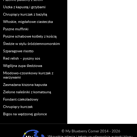
Uszka z kapustą i grzybami
Chrupiący kurczak z bazylią
Włoskie, migdałowe ciasteczka
Pyszne muffinki
Pyszne schabowe kotlety z kością
Śledzie w stylu śródziemnomorskim
Szparagowe risotto
Red relish – pyszny sos
Wigilijna zupa śledziowa
Miodowo-czosnkowy kurczak z
warzywami
Zasmażana kiszona kapusta
Zielone naleśniki z komatsuną
Fondant czekoladowy
Chrupiący kurczak
Bigos na wędzonej golonce
© My Blueberry Corner 2014 - 2026
Wszystkie zdjęcia i teksty są własnością autorki blogu.