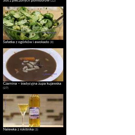
Sos z pieczonych pomidorów
(22)
Sałatka z ogórków i awokado
(8)
Czarnina – tradycyjna zupa kujawska
(27)
Nalewka z rokitnika
(3)