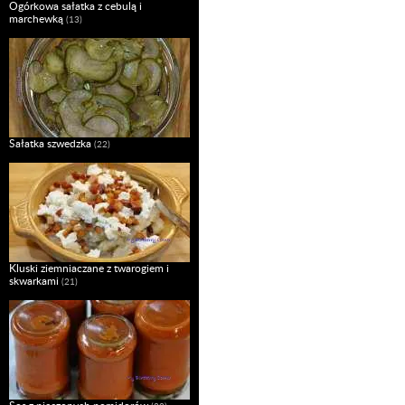
Ogórkowa sałatka z cebulą i
marchewką
(13)
Sałatka szwedzka
(22)
Kluski ziemniaczane z twarogiem i
skwarkami
(21)