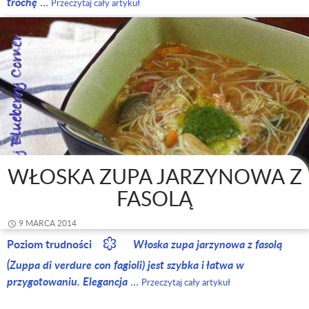
trochę
…
Przeczytaj cały artykuł
WŁOSKA ZUPA JARZYNOWA Z
FASOLĄ
9 MARCA 2014
Poziom trudności
Włoska zupa jarzynowa z fasolą
(Zuppa di verdure con fagioli) jest szybka i łatwa w
przygotowaniu. Elegancja
…
Przeczytaj cały artykuł