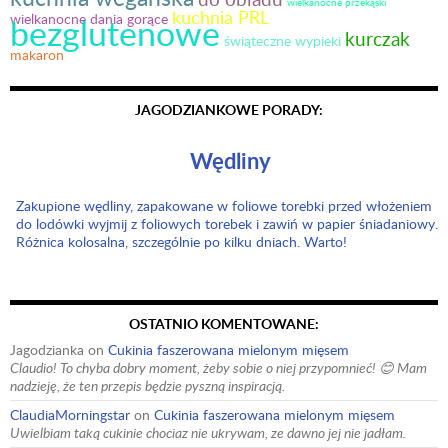
wielkanocne przekąski
kuchnia PRL
wielkanocne dania gorące
bezglutenowe
kurczak
świąteczne wypieki
makaron
JAGODZIANKOWE PORADY:
Wędliny
Zakupione wędliny, zapakowane w foliowe torebki przed włożeniem
do lodówki wyjmij z foliowych torebek i zawiń w papier śniadaniowy.
Różnica kolosalna, szczególnie po kilku dniach. Warto!
OSTATNIO KOMENTOWANE:
Jagodzianka
on
Cukinia faszerowana mielonym mięsem
Claudio! To chyba dobry moment, żeby sobie o niej przypomnieć! 😊 Mam
nadzieję, że ten przepis będzie pyszną inspiracją.
ClaudiaMorningstar
on
Cukinia faszerowana mielonym mięsem
Uwielbiam taką cukinie chociaz nie ukrywam, ze dawno jej nie jadłam.