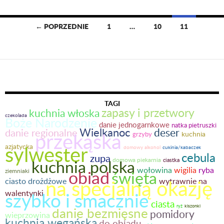
← POPRZEDNIE
1
…
10
11
Nawigacja
po
wpisach
TAGI
zapasy i przetwory
kuchnia włoska
czekolada
Boże Narodzenie
danie jednogarnkowe
natka pietruszki
Wielkanoc
deser
danie regionalne
przekąska
kuchnia
grzyby
sylwester
azjatycka
domowy alkohol
cukinia/kabaczek
cebula
zupa
domowa piekarnia
kuchnia polska
ciastka
wołowina
ryba
wigilia
obiad
ziemniaki
święta
na specjalną okazję
ciasto drożdżowe
wytrawnie na
walentynki
szybko i smacznie
ciasta
ryż
kiszonki
danie bezmięsne
pomidory
wieprzowina
kuchnia wegańska
do obiadu