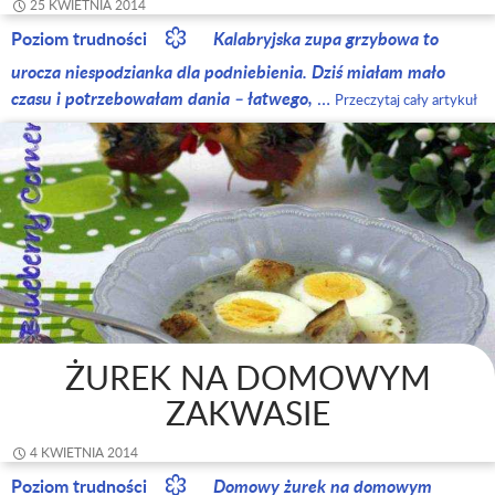
25 KWIETNIA 2014
Poziom trudności
Kalabryjska zupa grzybowa to
urocza niespodzianka dla podniebienia. Dziś miałam mało
czasu i potrzebowałam dania – łatwego,
…
Przeczytaj cały artykuł
ŻUREK NA DOMOWYM
ZAKWASIE
4 KWIETNIA 2014
Poziom trudności
Domowy żurek na domowym