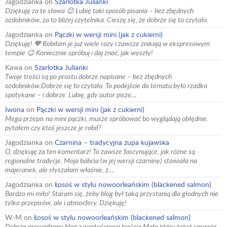
Jagodzianka
on
Szarlotka Julianki
Dziękuję za te słowa 😊 Lubię taki sposób pisania – bez zbędnych
ozdobników, za to bliżej czytelnika. Cieszę się, że dobrze się to czytało.
Jagodzianka
on
Pączki w wersji mini (jak z cukierni)
Dziękuję! 🧡 Robiłam je już wiele razy i zawsze znikają w ekspresowym
tempie 😉 Koniecznie spróbuj i daj znać, jak wyszły!
Kawa
on
Szarlotka Julianki
Twoje treści są po prostu dobrze napisane – bez zbędnych
ozdobników.Dobrze się to czytało. To podejście do tematu było rzadko
spotykane – i dobrze. Lubię, gdy autor pisze…
Iwona
on
Pączki w wersji mini (jak z cukierni)
Mega przepis na mini pączki, musze spróbować bo wyglądają obłędnie.
pytałem czy ktoś jeszcze je robił?
Jagodzianka
on
Czarnina – tradycyjna zupa kujawska
O, dziękuję za ten komentarz! To zawsze fascynujące, jak różne są
regionalne tradycje. Moja babcia (w jej wersji czarniny) stawiała na
majeranek, ale słyszałam właśnie, ż…
Jagodzianka
on
Łosoś w stylu nowoorleańskim (blackened salmon)
Bardzo mi miło! Staram się, żeby blog był taką przystanią dla głodnych nie
tylko przepisów, ale i atmosfery. Dziękuję!
W-M
on
Łosoś w stylu nowoorleańskim (blackened salmon)
Dobrze prowadzony blog z wartościową treścią.Mało który tekst sprawia,