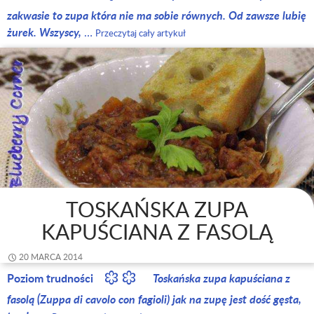
zakwasie to zupa która nie ma sobie równych. Od zawsze lubię
żurek. Wszyscy,
…
Przeczytaj cały artykuł
TOSKAŃSKA ZUPA
KAPUŚCIANA Z FASOLĄ
20 MARCA 2014
Poziom trudności
Toskańska zupa kapuściana z
fasolą (Zuppa di cavolo con fagioli) jak na zupę jest dość gęsta,