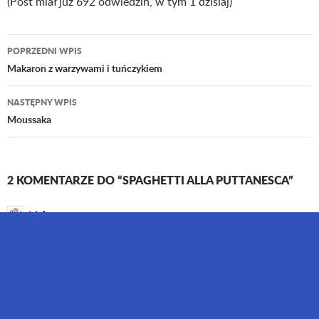
(Post miał już 692 odwiedzin, w tym 1 dzisiaj)
POPRZEDNI WPIS
Nawigacja
Makaron z warzywami i tuńczykiem
wpisu
NASTĘPNY WPIS
Moussaka
2 KOMENTARZE DO “SPAGHETTI ALLA PUTTANESCA”
Maja
31 LIPCA 2018 O 09:30
Idealne na romantyczną kolacje
ODPOWIEDZ