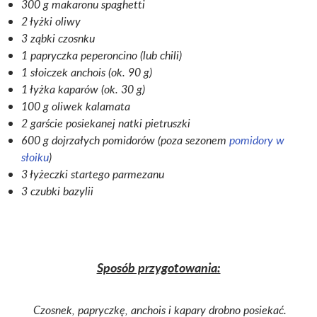
300 g makaronu spaghetti
2 łyżki oliwy
3 ząbki czosnku
1 papryczka peperoncino (lub chili)
1 słoiczek anchois (ok. 90 g)
1 łyżka kaparów (ok. 30 g)
100 g oliwek kalamata
2 garście posiekanej natki pietruszki
600 g dojrzałych pomidorów (poza sezonem
pomidory w
słoiku
)
3 łyżeczki startego parmezanu
3 czubki bazylii
Sposób przygotowania:
Czosnek, papryczkę, anchois i kapary drobno posiekać.