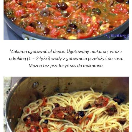
Makaron ugotować al dente.
Ugotowany makaron, wraz z
odrobiną (1 – 2 łyżki) wody z gotowania przełożyć do sosu.
Można też przełożyć sos do makaronu.