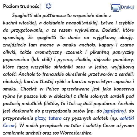
Poziom trudności
Drukuj
Spaghetti alla puttanesca to wspaniałe danie z
kuchni włoskiej, a dokładnie neapolitańskiej. Łatwe i szybkie
do przygotowania, a za razem wykwintne. Dodatki, które
sprawiają, że spaghetti to danie na wyjątkową okazję:
znajdziecie tam mocne w smaku anchois, kapary i czarne
oliwki, także aromatyczny czosnek i pikantną papryczkę
peperoncino (lub chili) i pyszne, słodkie, dojrzałe pomidory,
które łączą wszystkie składniki sosu w jedną, wyjątkową
całość.
Anchois to francuskie określenie przetworów z sardeli,
niedużej, bardzo tłustej rybki o bardzo wyrazistym zapachu i
smaku. Chociaż w
Polsce sprzedawane jest jako konserwa
rybna (w puszce lub w słoiczku) z silnie solonych sardeli pod
postacią malutkich filetów, to i tak są dość popularne.
Anchois
jest doskonałe do przyrządzania sosów (np. do
jagnięciny
), do
przyprawienia
pizzy
,
tatara
czy pysznych sałatek (np.
sałatki
Cezar
). W moich przepisach na tatar i sałatkę Cezar używam
zamiennie anchois oraz sos Worcestershire.